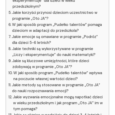
eksperymentuje” dla dzieci w wieku
przedszkolnym?
Jakie korzyści przynosi dzieciom uczestnictwo w
programie „Oto JA”?
W jaki sposób program „Pudełko talentów” pomaga
dzieciom w adaptacji do przedszkola?
Jakie emocje są omawiane w programie „Podróż”
dla dzieci 5-6 letnich?
Jakie techniki są wykorzystywane w programie
„Liczy i eksperymentuje” do nauki matematyki?
Jakie są kluczowe umiejętności, które dzieci
zdobywają w programie „Oto JA”?
W jaki sposób program „Pudełko talentów” wpływa
na poczucie własnej wartości dzieci?
Jakie metody są stosowane w programie „Oto JA”
do nauki rozpoznawania emocji?
Jakie wyzwania emocjonalne mogą napotkać dzieci
w wieku przedszkolnym i jak program „Oto JA” im w
tym pomaga?
Jakie są różnice w podejściu do dzieci 3-4 letnich i