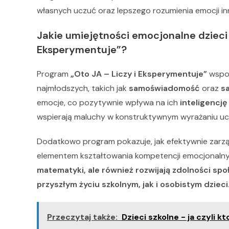
własnych uczuć oraz lepszego rozumienia emocji inn
Jakie umiejętności emocjonalne dzieci
Eksperymentuje”?
Program
„Oto JA – Liczy i Eksperymentuje”
wspom
najmłodszych, takich jak
samoświadomość
oraz
s
emocje, co pozytywnie wpływa na ich
inteligencj
wspierają maluchy w konstruktywnym wyrażaniu u
Dodatkowo program pokazuje, jak efektywnie zarz
elementem kształtowania kompetencji emocjonaln
matematyki, ale również rozwijają zdolności sp
przyszłym życiu szkolnym, jak i osobistym dzieci
Przeczytaj także:
Dzieci szkolne - ja czyli 