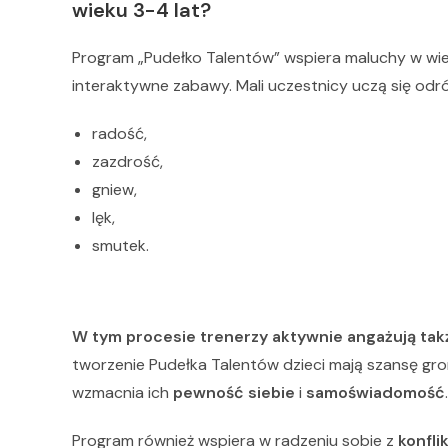
wieku 3-4 lat?
Program „Pudełko Talentów” wspiera maluchy w wi
interaktywne zabawy. Mali uczestnicy uczą się odróż
radość,
zazdrość,
gniew,
lęk,
smutek.
W tym procesie trenerzy aktywnie angażują ta
tworzenie Pudełka Talentów dzieci mają szansę gro
wzmacnia ich
pewność siebie
i
samoświadomość
.
Program również wspiera w radzeniu sobie z
konfli