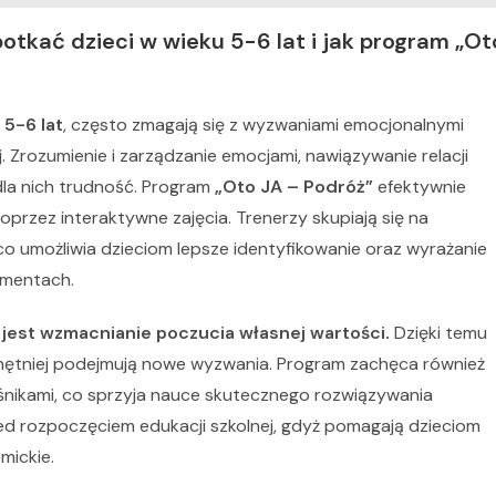
kać dzieci w wieku 5-6 lat i jak program „Ot
e
5-6 lat
, często zmagają się z wyzwaniami emocjonalnymi
. Zrozumienie i zarządzanie emocjami, nawiązywanie relacji
dla nich trudność. Program
„Oto JA – Podróż”
efektywnie
przez interaktywne zajęcia. Trenerzy skupiają się na
co umożliwia dzieciom lepsze identyfikowanie oraz wyrażanie
omentach.
est wzmacnianie poczucia własnej wartości.
Dzięki temu
i chętniej podejmują nowe wyzwania. Program zachęca również
eśnikami, co sprzyja nauce skutecznego rozwiązywania
ed rozpoczęciem edukacji szkolnej, gdyż pomagają dzieciom
mickie.