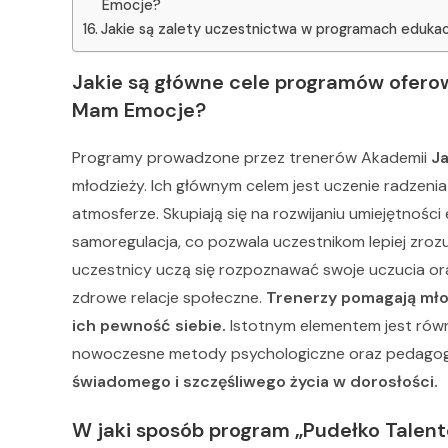
Emocje?
Jakie są zalety uczestnictwa w programach edukacy
Jakie są główne cele programów ofero
Mam Emocje?
Programy prowadzone przez trenerów Akademii
J
młodzieży. Ich głównym celem jest uczenie radzenia
atmosferze. Skupiają się na rozwijaniu umiejętnoś
samoregulacja, co pozwala uczestnikom lepiej zroz
uczestnicy uczą się rozpoznawać swoje uczucia o
zdrowe relacje społeczne.
Trenerzy pomagają mło
ich pewność siebie.
Istotnym elementem jest równi
nowoczesne metody psychologiczne oraz pedagog
świadomego i szczęśliwego życia w dorosłości.
W jaki sposób program „Pudełko Talen