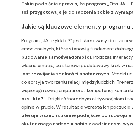
Takie podejście sprawia, że program „Oto JA – P
też przygotowuje je do radzenia sobie z wymaga
Jakie są kluczowe elementy programu „J
Program „JA czyli kto?” jest skierowany do dzieci w
emocjonalnych, które stanowią fundament dalszeg
budowanie samoświadomości.
Podczas interakty
własne emocje, co stanowi podstawowy krok w nau
jest rozwijanie zdolności społecznych.
Młodzi uc
co sprzyja tworzeniu relacji międzyludzkich. Trene
wspierają rozwój empatii oraz kompetencji komunik
czyli kto?”.
Dzięki różnorodnym aktywnościom i zad
opinie w grupie. W rezultacie wzrasta ich poczucie
oferuje wszechstronne podejście do rozwoju e
skutecznego radzenia sobie z codziennymi wyzw