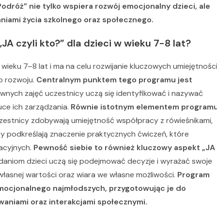
odróż” nie tylko wspiera rozwój emocjonalny dzieci, ale
niami życia szkolnego oraz społecznego.
A czyli kto?” dla dzieci w wieku 7-8 lat?
 wieku 7–8 lat i ma na celu rozwijanie kluczowych umiejętnośc
o rozwoju.
Centralnym punktem tego programu jest
wnych zajęć uczestnicy uczą się identyfikować i nazywać
ce ich zarządzania.
Równie istotnym elementem program
zestnicy zdobywają umiejętność współpracy z rówieśnikami,
rzy podkreślają znaczenie praktycznych ćwiczeń, które
acyjnych.
Pewność siebie to również kluczowy aspekt „JA
aniom dzieci uczą się podejmować decyzje i wyrażać swoje
 własnej wartości oraz wiara we własne możliwości.
Program
mocjonalnego najmłodszych, przygotowując je do
aniami oraz interakcjami społecznymi.