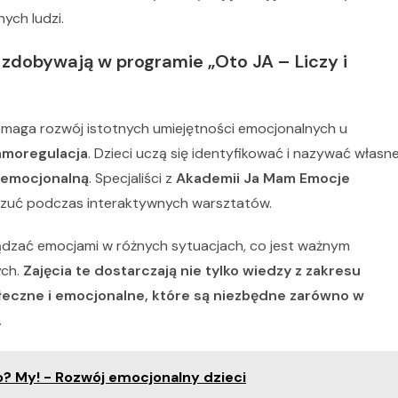
ych ludzi.
 zdobywają w programie „Oto JA – Liczy i
aga rozwój istotnych umiejętności emocjonalnych u
amoregulacja
. Dzieci uczą się identyfikować i nazywać własn
ę emocjonalną
. Specjaliści z
Akademii Ja Mam Emocje
czuć podczas interaktywnych warsztatów.
ądzać emocjami w różnych sytuacjach, co jest ważnym
ych.
Zajęcia te dostarczają nie tylko wiedzy z zakresu
ołeczne i emocjonalne, które są niezbędne zarówno w
.
kto? My! - Rozwój emocjonalny dzieci