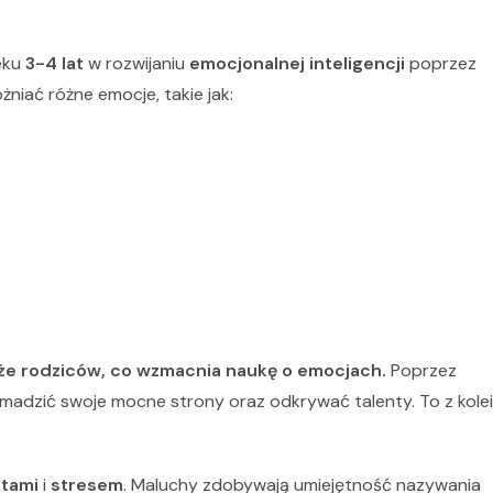
eku
3-4 lat
w rozwijaniu
emocjonalnej inteligencji
poprzez
niać różne emocje, takie jak:
kże rodziców, co wzmacnia naukę o emocjach.
Poprzez
madzić swoje mocne strony oraz odkrywać talenty. To z kolei
ktami
i
stresem
. Maluchy zdobywają umiejętność nazywania